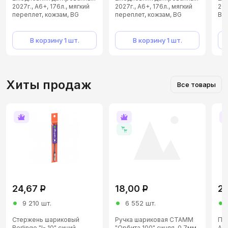
2027г., А6+, 176л., мягкий
2027г., А6+, 176л., мягкий
202
переплет, кожзам, BG
переплет, кожзам, BG
BG,
"Waltz. Beige metallic",
"Ornament", зеленый, отд.
бежевый металлик,
фольгой, цветной срез, с
цветной срез
резинкой
В корзину 1 шт.
В корзину 1 шт.
Хиты продаж
Все товары
24,67
Р
18,00
Р
2
9 210 шт.
6 552 шт.
Стержень шариковый
Ручка шариковая СТАММ
Па
Berlingo "I- 10" синий,
"Орбита 100" синяя, 0,7мм
А4,