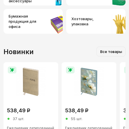
аксессуары
Бумажная
Хозтовары,
продукция для
упаковка
офиса
Новинки
Все товары
538,49
Р
538,49
Р
32
37 шт.
55 шт.
Ежедневник датированный
Ежедневник датированный
Еж