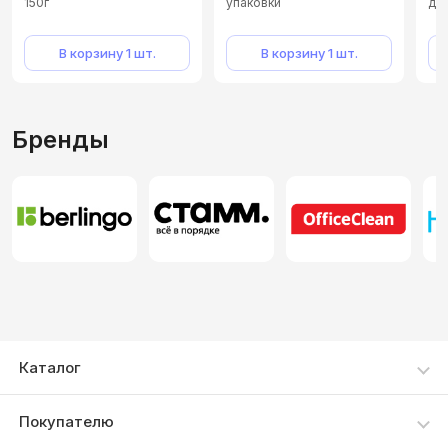
150г
упаковки
для
13*
В корзину 1 шт.
В корзину 1 шт.
Бренды
Каталог
Каталог товаров
Покупателю
Акции