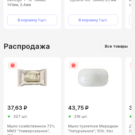
141мм, 0,4мм
си
В корзину 1 шт.
В корзину 1 шт.
Распродажа
Все товары
37,63
Р
43,75
Р
3
327 шт.
216 шт.
Мыло хозяйственное 72%
Мыло туалетное Меридиан
Де
ММЗ "Универсальное",
"Натуральное", 100г, без
Off