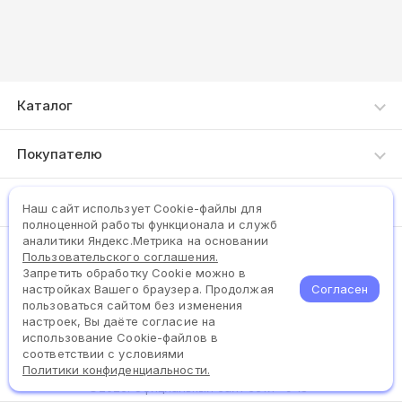
Каталог
Каталог товаров
Покупателю
Акции
Как сделать заказ
Компания
Новинки
Наш сайт использует Сookie-файлы для
Доставка и оплата
полноценной работы функционала и служб
Хиты продаж
О нас
аналитики Яндекс.Метрика на основании
Пользовательского соглашения.
(342)2700055
Реестр Минпромторга
Контакты
Запретить обработку Cookie можно в
Согласен
настройках Вашего браузера. Продолжая
Честный ЗНАК
пользоваться сайтом без изменения
Задать вопрос
настроек, Вы даёте согласие на
использование Cookie-файлов в
соответствии с условиями
Политики конфиденциальности.
©2026. Официальный сайт сети «9∙18»